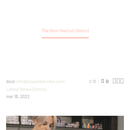
Home
Latest News (Demo)
The Best Haircut (Demo)



door
info@snpwebworks.com
0
0
Latest News (Demo)
mei 18, 2022