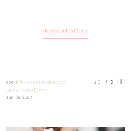
Home
Latest News (Demo)
How to curl hair (Demo)


door
info@snpwebworks.com
0
0
Latest News (Demo)
april 29, 2022