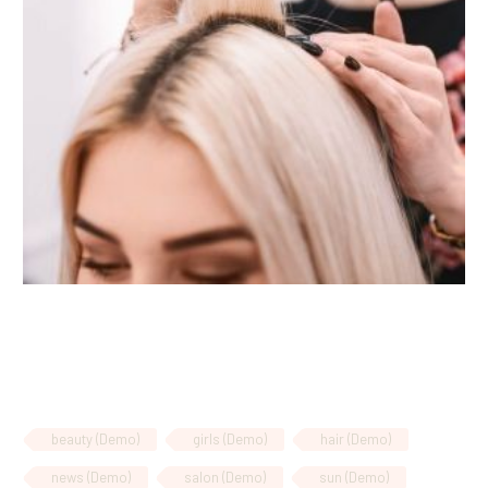
beauty (Demo)
girls (Demo)
hair (Demo)
news (Demo)
salon (Demo)
sun (Demo)