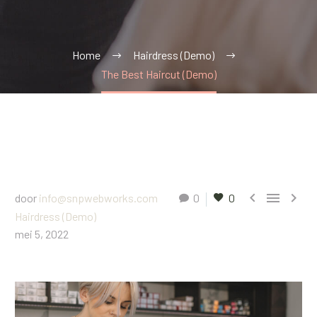
Home
Hairdress (Demo)
The Best Haircut (Demo)



door
info@snpwebworks.com
0
0
Hairdress (Demo)
mei 5, 2022