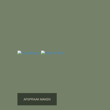
ONZE SPECIALISATIES
Krachtig haar, natuurlijk mooi
Bij Haar Kracht geloven we dat elk haar uniek is en een 
Onze specialisaties zijn ontwikkeld voor klanten die bewust
AFSPRAAK MAKEN
Hieronder vind je onze specialisaties. Klik op een specia