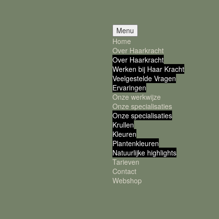
Menu
Home
Over Haarkracht
Over Haarkracht
Werken bij Haar Kracht
Veelgestelde Vragen
Ervaringen
Onze werkwijze
Onze specialisaties
Onze specialisaties
Krullen
Kleuren
Plantenkleuren
Natuurlijke highlights
Tarieven
Contact
Webshop
 mooi is.
ken.