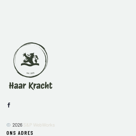
©
2026
S&P WebWorks
ONS ADRES